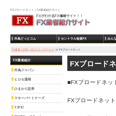
FXブロードネット｜FX業者紹介サイト
外為どっとコム
セントラル短資FX
みんな
FX業者｜評判・口コミトップページ
FXブロードネット
FX業者紹介
FXブロード
外為ジャパン
ヒロセ通商
■FXブロードネッ
ひまわり証券
マネーパートナーズ
FXブロードネッ
YJFX!