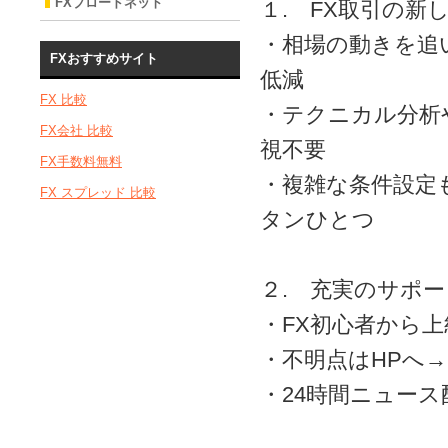
FXブロードネット
１. FX取引の
・相場の動きを追
FXおすすめサイト
低減
FX 比較
・テクニカル分析
FX会社 比較
視不要
FX手数料無料
・複雑な条件設定
FX スプレッド 比較
タンひとつ
２. 充実のサポー
・FX初心者から
・不明点はHPへ
・24時間ニュース